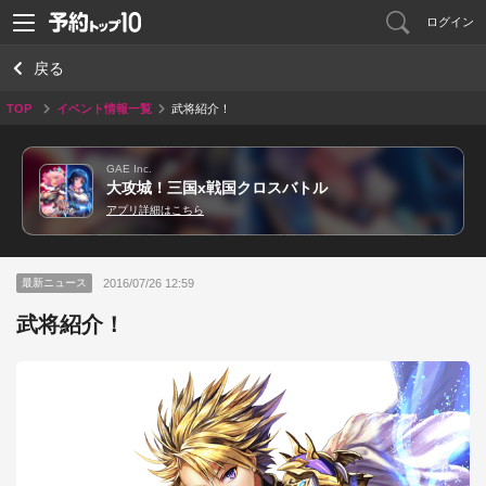
ログイン
戻る
TOP
イベント情報一覧
武将紹介！
GAE Inc.
大攻城！三国x戦国クロスバトル
アプリ詳細はこちら
2016/07/26 12:59
最新ニュース
武将紹介！