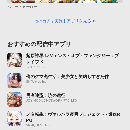
ハロー・ヒーロー
他のガチャ実施中アプリを見る
おすすめの配信中アプリ
起原神界 レジェンズ・オブ・ファンタジー：ブ
レイブ X
ＧａｍｅＣＣ
俺のクマ充生活：美少女と契約しすぎた件
Six Waves Inc.
勇者連盟：暁の遠征
JOY MOBILE NETWORK PTE. LTD.
メタ転生：ヴァルハラ復興プロジェクト - 爆速R
PG
VARIQUEST K K