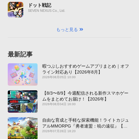
ドット戦記
SEVEN NEXUS Co., Ltd.
もっと見る
最新記事
暇つぶしおすすめゲームアプリまとめ｜オフ
ライン対応あり【2026年8月】
2026年08月05日 10:00
【8/3〜8/9】今週配信される新作スマホゲー
ムをまとめてお届け！【2026年】
2026年08月04日 16:00
自由な育成と手軽な探索機能！ライトカジュ
アルMMORPG『勇者連盟：暁の遠征』【最
新作PICKUP】
2026年07月28日 18:20