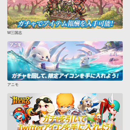
W三国志
アニモ