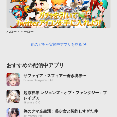
ハロー・ヒーロー
他のガチャ実施中アプリを見る
おすすめの配信中アプリ
サファイア・スフィア〜蒼き境界〜
Dreevo Design Co.,Ltd
起原神界 レジェンズ・オブ・ファンタジー：ブ
レイブ X
ＧａｍｅＣＣ
俺のクマ充生活：美少女と契約しすぎた件
Six Waves Inc.