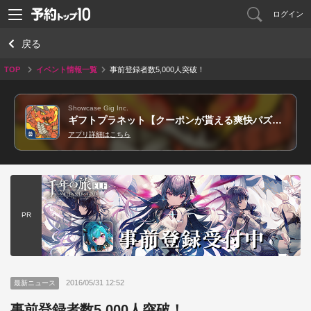
ログイン
戻る
TOP
イベント情報一覧
事前登録者数5,000人突破！
Showcase Gig Inc.
ギフトプラネット【クーポンが貰える爽快パズルRPG】
アプリ詳細はこちら
PR
2016/05/31 12:52
最新ニュース
事前登録者数5,000人突破！