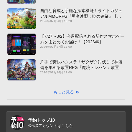
自由な育成と手軽な探索機能！ライトカジュ
アルMMORPG『勇者連盟：暁の遠征』【最
新作PICKUP】
2026年07月28日 18:20
【7/27〜8/2】今週配信される新作スマホゲー
ムをまとめてお届け！【2026年】
2026年07月27日 17:00
片手で爽快ハクスラ！ザクザク討伐して神装
備を集める放置RPG『魔境トレハン：放置で
神装備』【最新作PICKUP】
2026年07月14日 17:00
もっと見る
予約トップ10
公式Xアカウントはこちら