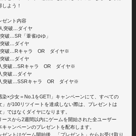
得しよう！

レゼント内容

0人突破…ダイヤ

人突破…SR「葦雀ゆゆ」

人突破…ダイヤ

人突破…Rキャラ　OR　ダイヤ※

人突破…ダイヤ

万人突破…SRキャラ　OR　ダイヤ※

人突破…ダイヤ

人突破…SSRキャラ　OR　ダイヤ※

感染×少女＝No.1をGET!」キャンペーンにて、すべての
女」が100リツイートを達成しない際は、プレゼントは
女」ではなくダイヤになります。

リースから2週間以内にゲームを開始された全ユーザー
本キャンペーンのプレゼントを配布します。

レゼントはゲーム開始後、「プレゼント」からお受け取り