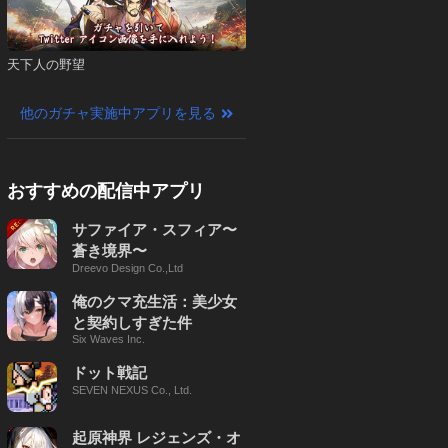
天下人の野望
他のガチャ実施中アプリを見る
おすすめの配信中アプリ
サファイア・スフィア〜
蒼き境界〜
Dreevo Design Co.,Ltd
俺のクマ充生活：美少女
と契約しすぎた件
Six Waves Inc.
ドット戦記
SEVEN NEXUS Co., Ltd.
起原神界 レジェンズ・オ