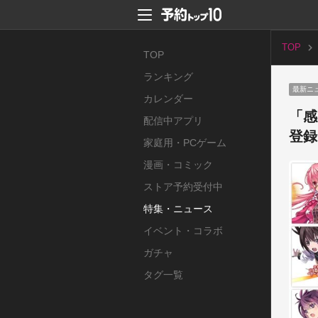
TOP
TOP
ランキング
最新ニ
カレンダー
「感
配信中アプリ
登録
家庭用・PCゲーム
漫画・コミック
ストア予約受付中
特集・ニュース
イベント・コラボ
ガチャ
タグ一覧