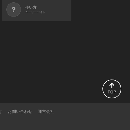
使い方
ユーザーガイド
TOP
け
お問い合わせ
運営会社