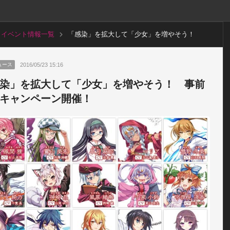
イベント情報一覧
「感染」を拡大して「少女」を増やそう！
事前登録キャンペーン開催！
2016/05/23 15:16
ュース
染」を拡大して「少女」を増やそう！ 事前
キャンペーン開催！