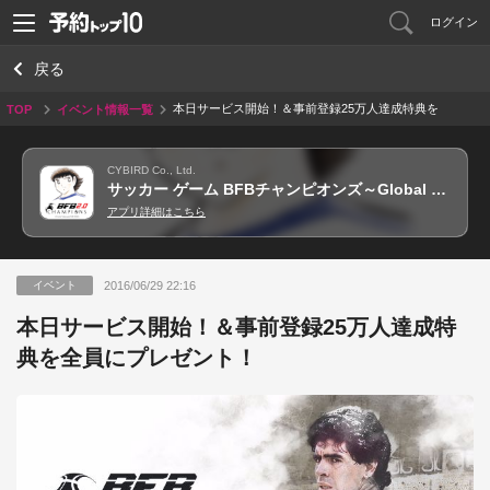
ログイン
戻る
本日サービス開始！＆事前登録25万人達成特典を
TOP
イベント情報一覧
全員にプレゼント！
CYBIRD Co., Ltd.
サッカー ゲーム BFBチャンピオンズ～Global Kick-Off～
アプリ詳細はこちら
2016/06/29 22:16
イベント
本日サービス開始！＆事前登録25万人達成特
典を全員にプレゼント！