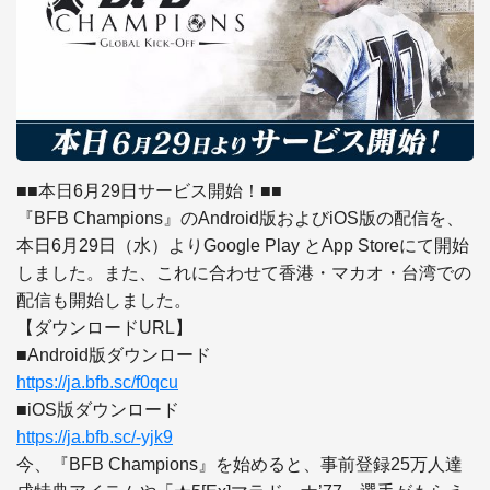
■■本日6月29日サービス開始！■■

『BFB Champions』のAndroid版およびiOS版の配信を、
本日6月29日（水）よりGoogle Play とApp Storeにて開始
しました。また、これに合わせて香港・マカオ・台湾での
配信も開始しました。

【ダウンロードURL】

https://ja.bfb.sc/f0qcu
https://ja.bfb.sc/-yjk9
今、『BFB Champions』を始めると、事前登録25万人達