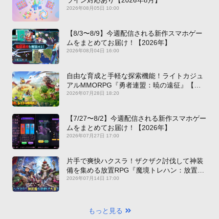
2026年08月05日 10:00
【8/3〜8/9】今週配信される新作スマホゲー
ムをまとめてお届け！【2026年】
2026年08月04日 16:00
自由な育成と手軽な探索機能！ライトカジュ
アルMMORPG『勇者連盟：暁の遠征』【最
新作PICKUP】
2026年07月28日 18:20
【7/27〜8/2】今週配信される新作スマホゲー
ムをまとめてお届け！【2026年】
2026年07月27日 17:00
片手で爽快ハクスラ！ザクザク討伐して神装
備を集める放置RPG『魔境トレハン：放置で
神装備』【最新作PICKUP】
2026年07月14日 17:00
もっと見る