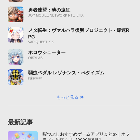
勇者連盟：暁の遠征
JOY MOBILE NETWORK PTE. LTD.
メタ転生：ヴァルハラ復興プロジェクト - 爆速R
PG
VARIQUEST K K
ホロウシューター
OISYLAB
弱虫ペダル レゾナンス・ぺダイズム
(株)enish
もっと見る
最新記事
暇つぶしおすすめゲームアプリまとめ｜オフ
ライン対応あり【2026年8月】