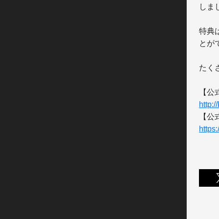
しまし
特典
とが
たく
http:/
https: