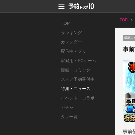
TOP
TOP
ランキング
最新ニ
カレンダー
事前
配信中アプリ
家庭用・PCゲーム
漫画・コミック
ストア予約受付中
特集・ニュース
イベント・コラボ
ガチャ
タグ一覧
事前