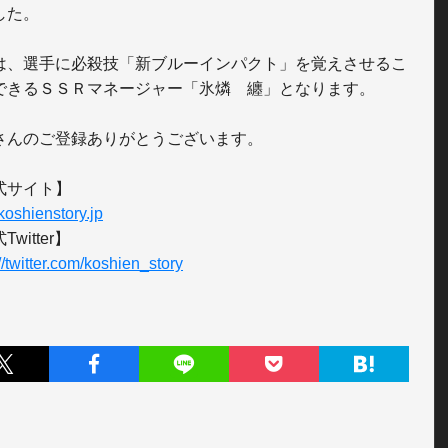
た。

は、選手に必殺技「新ブルーインパクト」を覚えさせるこ
できるＳＳＲマネージャー「氷燐　纏」となります。

さんのご登録ありがとうございます。

/koshienstory.jp
//twitter.com/koshien_story