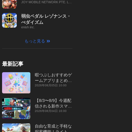
JOY MOBILE NETWORK PTE. LT
D.
弱虫ペダル レゾナンス・
ぺダイズム
enish inc.
もっと見る
最新記事
暇つぶしおすすめゲ
ームアプリまとめ｜
オフライン対応あり
2026年08月05日 10:00
【2026年8月】
【8/3〜8/9】今週配
信される新作スマホ
ゲームをまとめてお
2026年08月04日 16:00
届け！【2026年】
自由な育成と手軽な
探索機能！ライトカ