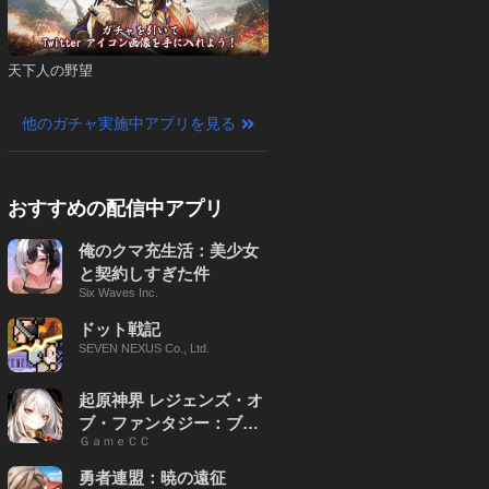
天下人の野望
他のガチャ実施中アプリを見る
おすすめの配信中アプリ
俺のクマ充生活：美少女
と契約しすぎた件
Six Waves Inc.
ドット戦記
SEVEN NEXUS Co., Ltd.
起原神界 レジェンズ・オ
ブ・ファンタジー：ブレ
ＧａｍｅＣＣ
イブ X
勇者連盟：暁の遠征