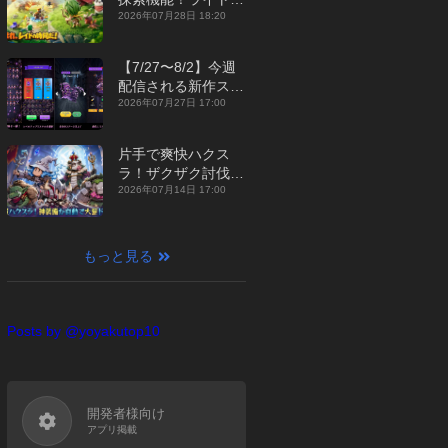
ジュアルMMORPG
2026年07月28日 18:20
『勇者連盟：暁の遠
征』【最新作PICKU
【7/27〜8/2】今週
P】
配信される新作スマ
ホゲームをまとめて
2026年07月27日 17:00
お届け！【2026
年】
片手で爽快ハクス
ラ！ザクザク討伐し
て神装備を集める放
2026年07月14日 17:00
置RPG『魔境トレハ
ン：放置で神装備』
【最新作PICKUP】
もっと見る
Posts by @yoyakutop10
開発者様向け
アプリ掲載