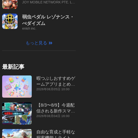
JOY MOBILE NETWORK PTE. LT
D.
弱虫ペダル レゾナンス・
ぺダイズム
enish inc.
もっと見る
最新記事
暇つぶしおすすめゲ
ームアプリまとめ｜
オフライン対応あり
2026年08月05日 10:00
【2026年8月】
【8/3〜8/9】今週配
信される新作スマホ
ゲームをまとめてお
2026年08月04日 16:00
届け！【2026年】
自由な育成と手軽な
探索機能！ライトカ