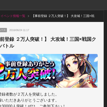
イベント情報一覧
【事前登録 ２万人突破！】 大攻城！三国×戦
国クロスバトル
2016/06/24 11:17
ュース
前登録 ２万人突破！】 大攻城！三国×戦国ク
バトル
登録者数が２万人を突破しました。

録いただきありがとうございます。

せ30000人突破！ぜひ、ご参加下さい！
