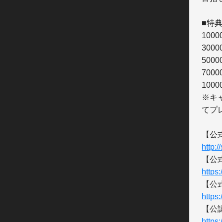
■特典
100
300
500
700
100
※キ
てプ
http:
https
https
https