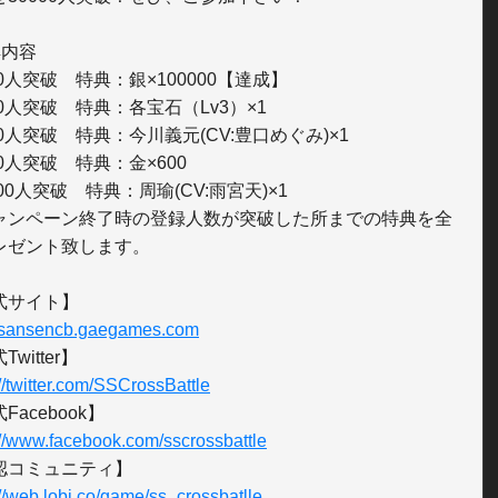
内容

00人突破　特典：銀×100000【達成】

00人突破　特典：各宝石（Lv3）×1

00人突破　特典：今川義元(CV:豊口めぐみ)×1

00人突破　特典：金×600

000人突破　特典：周瑜(CV:雨宮天)×1

ャンペーン終了時の登録人数が突破した所までの特典を全
レゼント致します。

//sansencb.gaegames.com
://twitter.com/SSCrossBattle
://www.facebook.com/sscrossbattle
://web.lobi.co/game/ss_crossbatlle