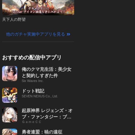
天下人の野望
他のガチャ実施中アプリを見る
おすすめの配信中アプリ
俺のクマ充生活：美少女
と契約しすぎた件
Six Waves Inc.
ドット戦記
SEVEN NEXUS Co., Ltd.
起原神界 レジェンズ・オ
ブ・ファンタジー：ブレ
ＧａｍｅＣＣ
イブ X
勇者連盟：暁の遠征