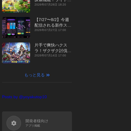
ジュアルMMORPG
2026年07月28日 18:20
『勇者連盟：暁の遠
征』【最新作PICKU
【7/27〜8/2】今週
P】
配信される新作スマ
ホゲームをまとめて
2026年07月27日 17:00
お届け！【2026
年】
片手で爽快ハクス
ラ！ザクザク討伐し
て神装備を集める放
2026年07月14日 17:00
置RPG『魔境トレハ
ン：放置で神装備』
【最新作PICKUP】
もっと見る
Posts by @yoyakutop10
開発者様向け
アプリ掲載