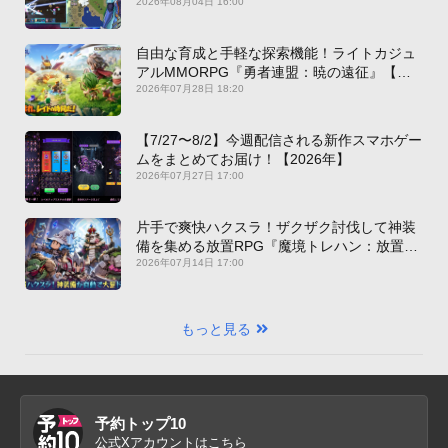
2026年08月04日 16:00
自由な育成と手軽な探索機能！ライトカジュ
アルMMORPG『勇者連盟：暁の遠征』【最
新作PICKUP】
2026年07月28日 18:20
【7/27〜8/2】今週配信される新作スマホゲー
ムをまとめてお届け！【2026年】
2026年07月27日 17:00
片手で爽快ハクスラ！ザクザク討伐して神装
備を集める放置RPG『魔境トレハン：放置で
神装備』【最新作PICKUP】
2026年07月14日 17:00
もっと見る
予約トップ10
公式Xアカウントはこちら