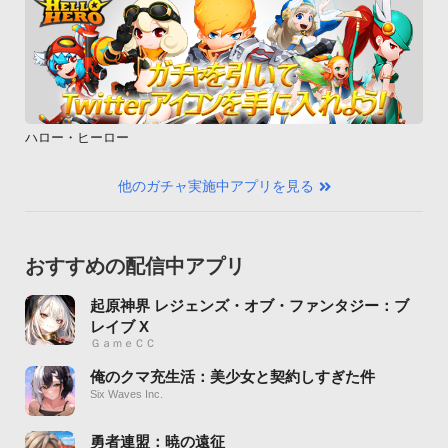
ハロー・ヒーロー
他のガチャ実施中アプリを見る
おすすめの配信中アプリ
起原神界 レジェンズ・オブ・ファンタジー：ブ
レイブ X
ＧａｍｅＣＣ
俺のクマ充生活：美少女と契約しすぎた件
Six Waves Inc.
勇者連盟：暁の遠征