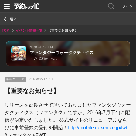
ログイン
戻る
TOP
イベント情報一覧
【重要なお知らせ】
NEXON Co., Ltd.
ファンタジーウォータクティクス
アプリ詳細はこちら
2016/06/21 17:35
最新ニュース
【重要なお知らせ】
リリースを延期させて頂いておりましたファンタジウォー
タクティクス（ファンタク）ですが、2016年7月下旬に配
信が決定いたしました。 公式サイトのリニューアルなら
びに事前登録の受付を開始！
http://mobile.nexon.co.jp/fwt
#ファンタク #FWT