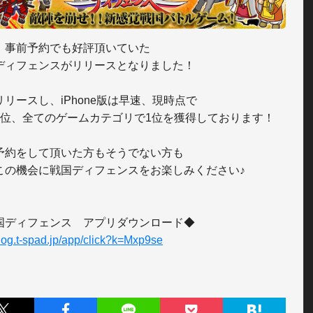
、事前予約でも好評頂いていた

ディフェンスがリリースとなりました！

リースし、iPhone版は早速、現時点で

3位、全てのゲームカテゴリで1位を獲得しております！

予約をして頂いた方もそうでない方も

この機会に戦国ディフェンスをお楽しみください♪

//log.t-spad.jp/app/click?k=Mxp9se