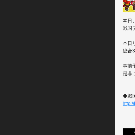
本日
戦国
本日リ
総合
事前
是非
http: