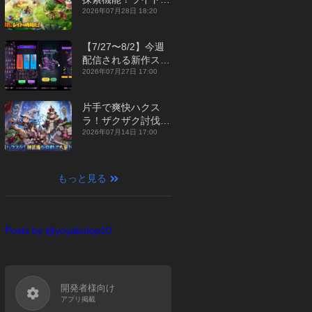
ジュアルMMORPG
2026年07月28日 18:20
『勇者連盟：暁の遠
征』【最新作PICKU
【7/27〜8/2】今週
P】
配信される新作スマ
ホゲームをまとめて
2026年07月27日 17:00
お届け！【2026
年】
片手で爽快ハクス
ラ！ザクザク討伐し
て神装備を集める放
2026年07月14日 17:00
置RPG『魔境トレハ
ン：放置で神装備』
【最新作PICKUP】
もっと見る
Posts by @yoyakutop10
開発者様向け
アプリ掲載