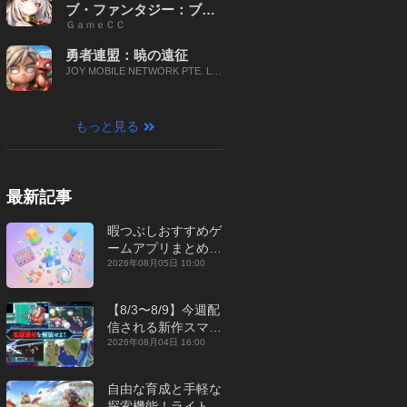
ブ・ファンタジー：ブレ
ＧａｍｅＣＣ
イブ X
勇者連盟：暁の遠征
JOY MOBILE NETWORK PTE. LT
D.
もっと見る
最新記事
暇つぶしおすすめゲ
ームアプリまとめ｜
オフライン対応あり
2026年08月05日 10:00
【2026年8月】
【8/3〜8/9】今週配
信される新作スマホ
ゲームをまとめてお
2026年08月04日 16:00
届け！【2026年】
自由な育成と手軽な
探索機能！ライトカ