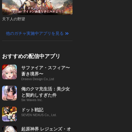
天下人の野望
他のガチャ実施中アプリを見る
おすすめの配信中アプリ
サファイア・スフィア〜
蒼き境界〜
Dreevo Design Co.,Ltd
俺のクマ充生活：美少女
と契約しすぎた件
Six Waves Inc.
ドット戦記
SEVEN NEXUS Co., Ltd.
起原神界 レジェンズ・オ