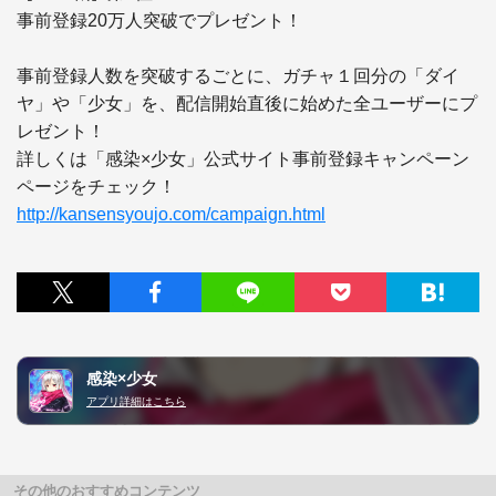
事前登録20万人突破でプレゼント！

事前登録人数を突破するごとに、ガチャ１回分の「ダイ
ヤ」や「少女」を、配信開始直後に始めた全ユーザーにプ
レゼント！

詳しくは「感染×少女」公式サイト事前登録キャンペーン
http://kansensyoujo.com/campaign.html
感染×少女
アプリ詳細はこちら
その他のおすすめコンテンツ