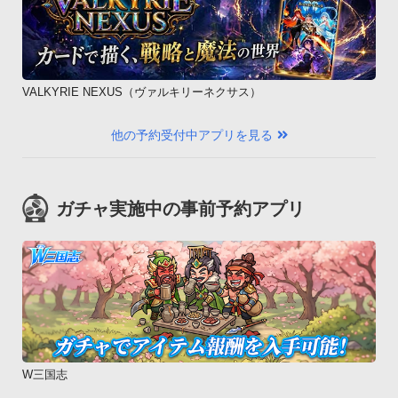
VALKYRIE NEXUS（ヴァルキリーネクサス）
他の予約受付中アプリを見る
ガチャ実施中の事前予約アプリ
W三国志