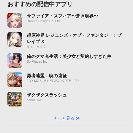
おすすめの配信中アプリ
サファイア・スフィア〜蒼き境界〜
Dreevo Design Co.,Ltd
起原神界 レジェンズ・オブ・ファンタジー：ブ
レイブ X
ＧａｍｅＣＣ
俺のクマ充生活：美少女と契約しすぎた件
Six Waves Inc.
勇者連盟：暁の遠征
JOY MOBILE NETWORK PTE. LTD.
ザクザクスラッシュ
nekosuko
もっと見る