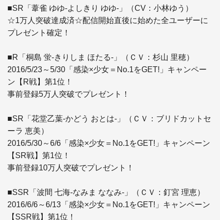
■SR「葦雀 ゆゆ-よしきり ゆゆ-」（CV：小林ゆう）

☆1万人突破達成済☆配信開始直後に始めた全ユーザーに
プレゼント確定！

■R「桐島 蛍-きりしま ほたる-」（ＣＶ：杉山 里穂）

2016/5/23～5/30「感染×少女＝No.1をGET!」キャンペー
ン【R戦】第1位！

事前登録5万人突破でプレゼント！

■SR「花堂乙葉-かどう おとは-」（ＣＶ：ブリドカットセ
ーラ 恵美）

2016/5/30～6/6「感染×少女＝No.1をGET!」キャンペーン
【SR戦】第1位！

事前登録10万人突破でプレゼント！

■SSR「波間 七海-なみま ななみ-」（ＣＶ：釘宮 理恵）

2016/6/6～6/13「感染×少女＝No.1をGET!」キャンペーン
【SSR戦】第1位！
