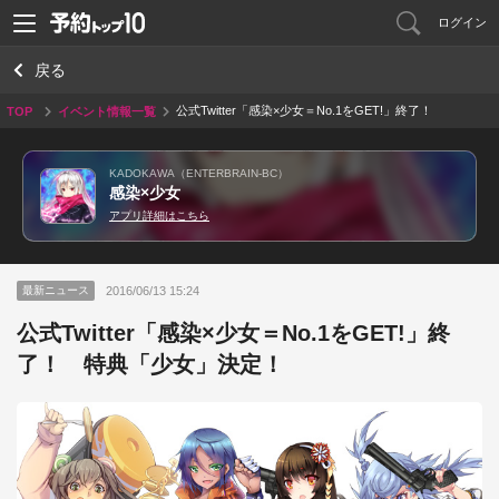
ログイン
戻る
公式Twitter「感染×少女＝No.1をGET!」終了！
TOP
イベント情報一覧
特典「少女」決定！
KADOKAWA（ENTERBRAIN-BC）
感染×少女
アプリ詳細はこちら
2016/06/13 15:24
最新ニュース
公式Twitter「感染×少女＝No.1をGET!」終
了！ 特典「少女」決定！