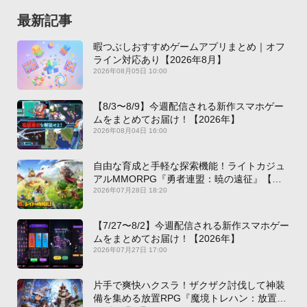
最新記事
暇つぶしおすすめゲームアプリまとめ｜オフ
ライン対応あり【2026年8月】
2026年08月05日 10:00
【8/3〜8/9】今週配信される新作スマホゲー
ムをまとめてお届け！【2026年】
2026年08月04日 16:00
自由な育成と手軽な探索機能！ライトカジュ
アルMMORPG『勇者連盟：暁の遠征』【最
新作PICKUP】
2026年07月28日 18:20
【7/27〜8/2】今週配信される新作スマホゲー
ムをまとめてお届け！【2026年】
2026年07月27日 17:00
片手で爽快ハクスラ！ザクザク討伐して神装
備を集める放置RPG『魔境トレハン：放置で