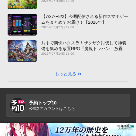
新作PICKUP】
2026年07月28日 18:20
【7/27〜8/2】今週配信される新作スマホゲー
ムをまとめてお届け！【2026年】
2026年07月27日 17:00
片手で爽快ハクスラ！ザクザク討伐して神装
備を集める放置RPG『魔境トレハン：放置で
神装備』【最新作PICKUP】
2026年07月14日 17:00
もっと見る
予約トップ10
公式Xアカウントはこちら