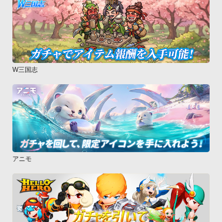
W三国志
アニモ