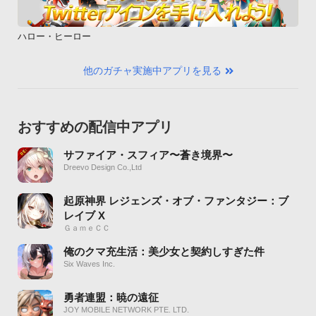
ハロー・ヒーロー
他のガチャ実施中アプリを見る
おすすめの配信中アプリ
サファイア・スフィア〜蒼き境界〜
Dreevo Design Co.,Ltd
起原神界 レジェンズ・オブ・ファンタジー：ブ
レイブ X
ＧａｍｅＣＣ
俺のクマ充生活：美少女と契約しすぎた件
Six Waves Inc.
勇者連盟：暁の遠征
JOY MOBILE NETWORK PTE. LTD.