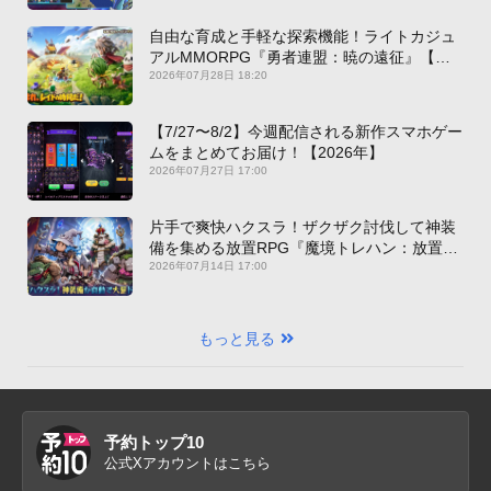
自由な育成と手軽な探索機能！ライトカジュ
アルMMORPG『勇者連盟：暁の遠征』【最
新作PICKUP】
2026年07月28日 18:20
【7/27〜8/2】今週配信される新作スマホゲー
ムをまとめてお届け！【2026年】
2026年07月27日 17:00
片手で爽快ハクスラ！ザクザク討伐して神装
備を集める放置RPG『魔境トレハン：放置で
神装備』【最新作PICKUP】
2026年07月14日 17:00
もっと見る
予約トップ10
公式Xアカウントはこちら