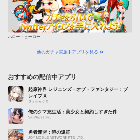
ハロー・ヒーロー
他のガチャ実施中アプリを見る
おすすめの配信中アプリ
起原神界 レジェンズ・オブ・ファンタジー：ブ
レイブ X
ＧａｍｅＣＣ
俺のクマ充生活：美少女と契約しすぎた件
Six Waves Inc.
勇者連盟：暁の遠征
JOY MOBILE NETWORK PTE. LTD.