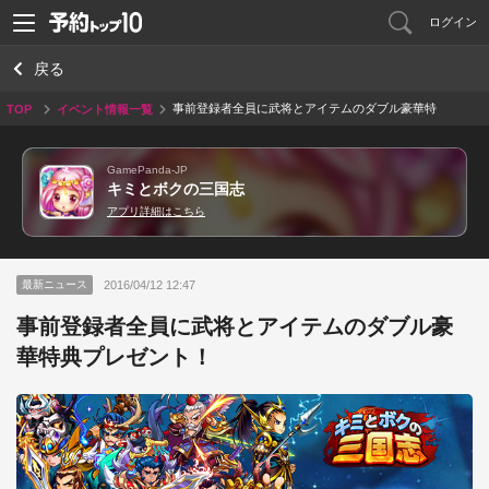
ログイン
戻る
事前登録者全員に武将とアイテムのダブル豪華特
TOP
イベント情報一覧
典プレゼント！
GamePanda-JP
キミとボクの三国志
アプリ詳細はこちら
2016/04/12 12:47
最新ニュース
事前登録者全員に武将とアイテムのダブル豪
華特典プレゼント！