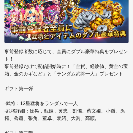
事前登録者数に応じて、全員にダブル豪華特典をプレゼン
ト！ 

事前登録だけで配信開始時に！「金貨、経験値、黄金の宝
箱、金のカギなど」と「ランダム武将一人」プレゼント

ギフト第一弾 

-武将：12星猛将をランダムで一人 

-武将詳細：徐晃，甄姫，黄忠，劉備、蔡文姫、小喬、孫
権、魯肅、張角、董卓、袁紹、大喬、高順。
