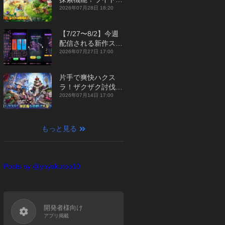
ジュアルMMORPG
2026年07月28日 18:20
『勇者連盟：暁の遠
征』【最新作PICKU
【7/27〜8/2】今週
P】
配信される新作スマ
ホゲームをまとめて
2026年07月27日 17:00
お届け！【2026
年】
片手で爽快ハクス
ラ！ザクザク討伐し
て神装備を集める放
2026年07月14日 17:00
置RPG『魔境トレハ
ン：放置で神装備』
【最新作PICKUP】
もっと見る
Posts by @yoyakutop10
開発者様向け
アプリ掲載