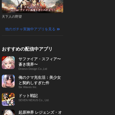
天下人の野望
他のガチャ実施中アプリを見る
おすすめの配信中アプリ
サファイア・スフィア〜
蒼き境界〜
Dreevo Design Co.,Ltd
俺のクマ充生活：美少女
と契約しすぎた件
Six Waves Inc.
ドット戦記
SEVEN NEXUS Co., Ltd.
起原神界 レジェンズ・オ