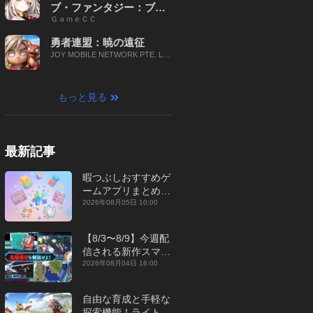
ブ・ファンタジー：ブレ
ＧａｍｅＣＣ
イブ X
勇者連盟：暁の遠征
JOY MOBILE NETWORK PTE. LT
D.
もっと見る
最新記事
暇つぶしおすすめゲ
ームアプリまとめ｜
オフライン対応あり
2026年08月05日 10:00
【2026年8月】
【8/3〜8/9】今週配
信される新作スマホ
ゲームをまとめてお
2026年08月04日 16:00
届け！【2026年】
自由な育成と手軽な
探索機能！ライトカ