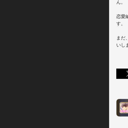
ん。

恋愛
す。

まだ