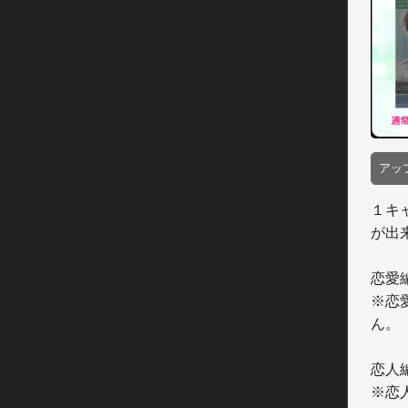
アッ
１キ
が出
恋愛編
※恋
ん。

恋人編
※恋