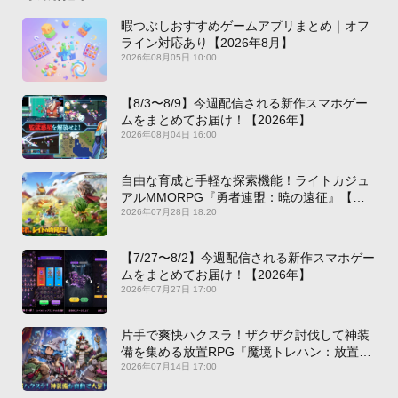
暇つぶしおすすめゲームアプリまとめ｜オフ
ライン対応あり【2026年8月】
2026年08月05日 10:00
【8/3〜8/9】今週配信される新作スマホゲー
ムをまとめてお届け！【2026年】
2026年08月04日 16:00
自由な育成と手軽な探索機能！ライトカジュ
アルMMORPG『勇者連盟：暁の遠征』【最
新作PICKUP】
2026年07月28日 18:20
【7/27〜8/2】今週配信される新作スマホゲー
ムをまとめてお届け！【2026年】
2026年07月27日 17:00
片手で爽快ハクスラ！ザクザク討伐して神装
備を集める放置RPG『魔境トレハン：放置で
神装備』【最新作PICKUP】
2026年07月14日 17:00