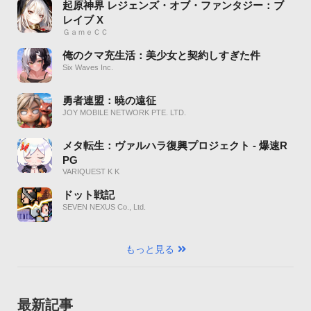
起原神界 レジェンズ・オブ・ファンタジー：ブ
レイブ X
ＧａｍｅＣＣ
俺のクマ充生活：美少女と契約しすぎた件
Six Waves Inc.
勇者連盟：暁の遠征
JOY MOBILE NETWORK PTE. LTD.
メタ転生：ヴァルハラ復興プロジェクト - 爆速R
PG
VARIQUEST K K
ドット戦記
SEVEN NEXUS Co., Ltd.
もっと見る
最新記事