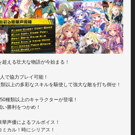
を超える壮大な物語が今始まる！

4人で協力プレイ可能！

0種類以上の多彩なスキルを駆使して強大な敵を打ち倒せ！

350種類以上のキャラクターが登場！

戦い勝利をつかめ！

豪華声優によるフルボイス！

コミカル！時にシリアス！
