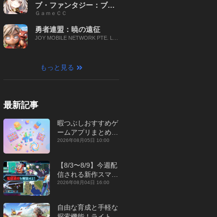
ブ・ファンタジー：ブレ
ＧａｍｅＣＣ
イブ X
勇者連盟：暁の遠征
JOY MOBILE NETWORK PTE. LT
D.
もっと見る
最新記事
暇つぶしおすすめゲ
ームアプリまとめ｜
オフライン対応あり
2026年08月05日 10:00
【2026年8月】
【8/3〜8/9】今週配
信される新作スマホ
ゲームをまとめてお
2026年08月04日 16:00
届け！【2026年】
自由な育成と手軽な
探索機能！ライトカ