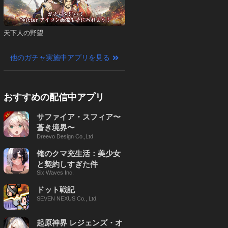
天下人の野望
他のガチャ実施中アプリを見る
おすすめの配信中アプリ
サファイア・スフィア〜
蒼き境界〜
Dreevo Design Co.,Ltd
俺のクマ充生活：美少女
と契約しすぎた件
Six Waves Inc.
ドット戦記
SEVEN NEXUS Co., Ltd.
起原神界 レジェンズ・オ