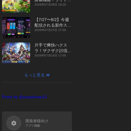
ジュアルMMORPG
2026年07月28日 18:20
『勇者連盟：暁の遠
征』【最新作PICKU
【7/27〜8/2】今週
P】
配信される新作スマ
ホゲームをまとめて
2026年07月27日 17:00
お届け！【2026
年】
片手で爽快ハクス
ラ！ザクザク討伐し
て神装備を集める放
2026年07月14日 17:00
置RPG『魔境トレハ
ン：放置で神装備』
【最新作PICKUP】
もっと見る
Posts by @yoyakutop10
開発者様向け
アプリ掲載