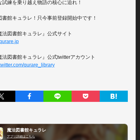
な試練を乗り越え物語の核心に迫れ！

図書館キュラレ！只今事前登録開始中です！

/qurare.jp
/twitter.com/qurare_library
魔法図書館キュラレ
アプリ詳細はこちら