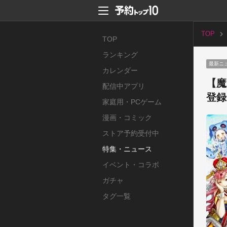
TOP
TOP
ランキング
最新ニ
カレンダー
【魔
配信中アプリ
登録
家庭用・PCゲーム
漫画・コミック
ストア予約受付中
特集・ニュース
イベント・コラボ
ガチャ
タグ一覧