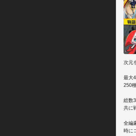
次元
最大
25
総数
共に
全編
時に