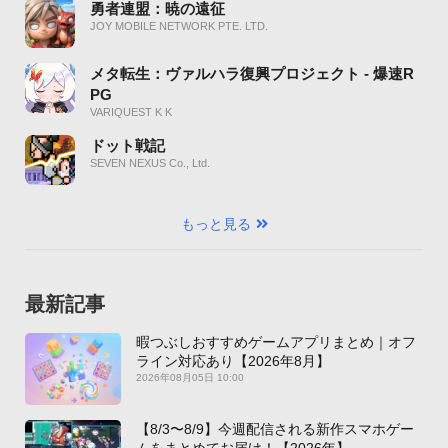
勇者連盟：暁の遠征
JOY MOBILE NETWORK PTE. LTD.
メタ転生：ヴァルハラ復興プロジェクト - 爆速R
PG
VARIQUEST K K
ドット戦記
SEVEN NEXUS Co., Ltd.
もっと見る
最新記事
暇つぶしおすすめゲームアプリまとめ｜オフ
ライン対応あり【2026年8月】
2026年08月05日 10:00
【8/3〜8/9】今週配信される新作スマホゲー
ムをまとめてお届け！【2026年】