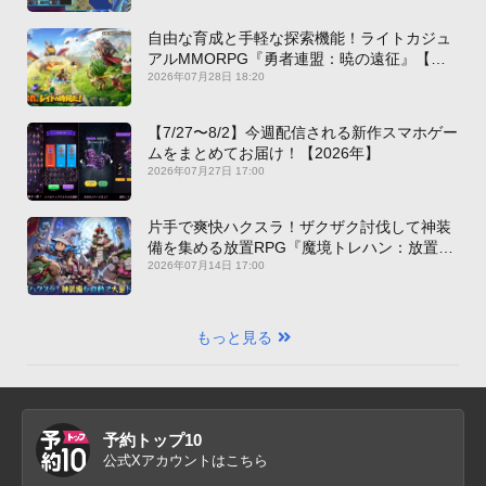
自由な育成と手軽な探索機能！ライトカジュ
アルMMORPG『勇者連盟：暁の遠征』【最
新作PICKUP】
2026年07月28日 18:20
【7/27〜8/2】今週配信される新作スマホゲー
ムをまとめてお届け！【2026年】
2026年07月27日 17:00
片手で爽快ハクスラ！ザクザク討伐して神装
備を集める放置RPG『魔境トレハン：放置で
神装備』【最新作PICKUP】
2026年07月14日 17:00
もっと見る
予約トップ10
公式Xアカウントはこちら