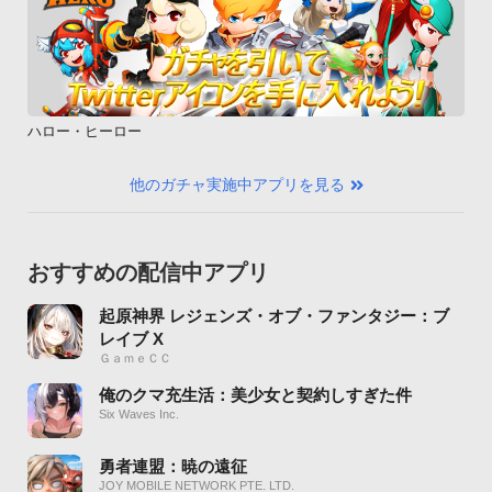
ハロー・ヒーロー
他のガチャ実施中アプリを見る
おすすめの配信中アプリ
起原神界 レジェンズ・オブ・ファンタジー：ブ
レイブ X
ＧａｍｅＣＣ
俺のクマ充生活：美少女と契約しすぎた件
Six Waves Inc.
勇者連盟：暁の遠征
JOY MOBILE NETWORK PTE. LTD.