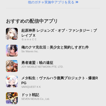
他のガチャ実施中アプリを見る
おすすめの配信中アプリ
起原神界 レジェンズ・オブ・ファンタジー：ブ
レイブ X
ＧａｍｅＣＣ
俺のクマ充生活：美少女と契約しすぎた件
Six Waves Inc.
勇者連盟：暁の遠征
JOY MOBILE NETWORK PTE. LTD.
メタ転生：ヴァルハラ復興プロジェクト - 爆速R
PG
VARIQUEST K K
ドット戦記
SEVEN NEXUS Co., Ltd.