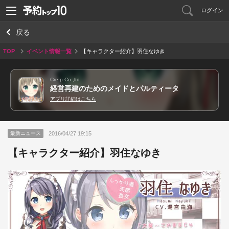
ログイン
戻る
TOP
イベント情報一覧
【キャラクター紹介】羽住なゆき
Cre-p Co.,ltd
経営再建のためのメイドとパルティータ
アプリ詳細はこちら
2016/04/27 19:15
最新ニュース
【キャラクター紹介】羽住なゆき