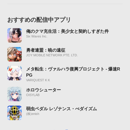
おすすめの配信中アプリ
俺のクマ充生活：美少女と契約しすぎた件
Six Waves Inc.
勇者連盟：暁の遠征
JOY MOBILE NETWORK PTE. LTD.
メタ転生：ヴァルハラ復興プロジェクト - 爆速R
PG
VARIQUEST K K
ホロウシューター
OISYLAB
弱虫ペダル レゾナンス・ぺダイズム
(株)enish