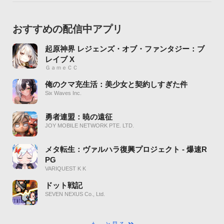
おすすめの配信中アプリ
起原神界 レジェンズ・オブ・ファンタジー：ブ
レイブ X
ＧａｍｅＣＣ
俺のクマ充生活：美少女と契約しすぎた件
Six Waves Inc.
勇者連盟：暁の遠征
JOY MOBILE NETWORK PTE. LTD.
メタ転生：ヴァルハラ復興プロジェクト - 爆速R
PG
VARIQUEST K K
ドット戦記
SEVEN NEXUS Co., Ltd.