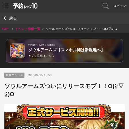
ログイン
戻る
TOP
イベント情報一覧
ソウルアームズついにリリースモプ！！O(≧▽≦)O
Wright Flyer Studios
ソウルアームズ【スマホ共闘は新境地へ】
アプリ詳細はこちら
2016/04/25 16:59
最新ニュース
ソウルアームズついにリリースモプ！！O(≧▽
≦)O