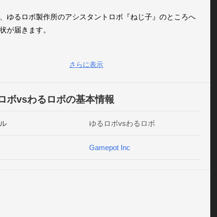
、ゆるロボ製作所のアシスタントロボ『ねじ子』のところへ

状が届きます。

状の送り主は『わるロボ軍団』。曰く、

さらに表示
ロボ達は預かった

て欲しければ俺たちわるロボ軍団と勝負しろ！』

ロボvsわるロボの基本情報
大変！

は工場に残っていた量産型を連れて、ゆるロボたちを

ル
ゆるロボvsわるロボ
すための戦いへと赴くのでした。

Gamepot Inc
】

:iOS 5.0以上のiOS搭載機種

＝＝＝＝＝＝＝＝＝＝＝＝＝＝＝＝＝＝＝＝＝＝＝＝＝＝

イト: 
http://yururobo.jp/warurobo/