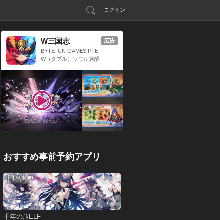
ログイン
W三国志
広告
BYTEFUN GAMES PTE.
LTD.
W（ダブル）ソウル覚醒
x 三国放置系RPG
おすすめ事前予約アプリ
千年の旅ELF