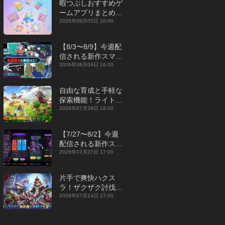
暇つぶしおすすめゲ
ームアプリまとめ｜
オフライン対応あり
2026年08月05日 10:00
【2026年8月】
【8/3〜8/9】今週配
信される新作スマホ
ゲームをまとめてお
2026年08月04日 16:00
届け！【2026年】
自由な育成と手軽な
探索機能！ライトカ
ジュアルMMORPG
2026年07月28日 18:20
『勇者連盟：暁の遠
征』【最新作PICKU
【7/27〜8/2】今週
P】
配信される新作スマ
ホゲームをまとめて
2026年07月27日 17:00
お届け！【2026
年】
片手で爽快ハクス
ラ！ザクザク討伐し
て神装備を集める放
2026年07月14日 17:00
置RPG『魔境トレハ
ン：放置で神装備』