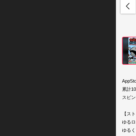
App
累計1
スピン
【スト
ゆるロ
ゆるく