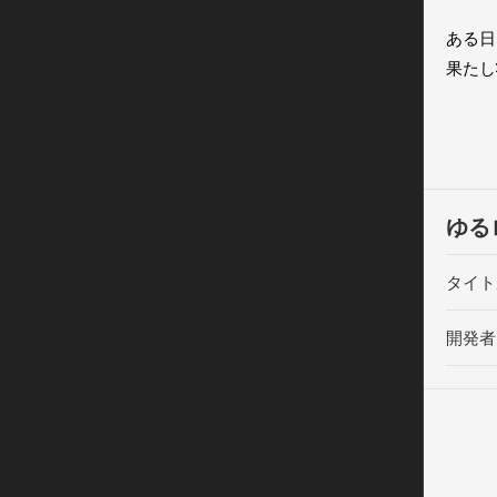
ある日
果たし
果たし
『ゆる
　返し
ゆる
さぁ、
ねじ子
タイト
取り返
開発者
【環境
対応機種
＝＝＝
公式サ