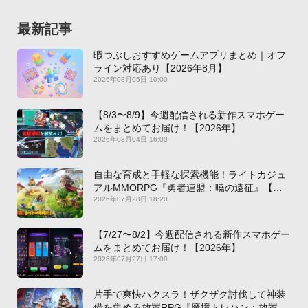
最新記事
暇つぶしおすすめゲームアプリまとめ｜オフ
ライン対応あり【2026年8月】
2026年08月05日 10:00
【8/3〜8/9】今週配信される新作スマホゲー
ムをまとめてお届け！【2026年】
2026年08月04日 16:00
自由な育成と手軽な探索機能！ライトカジュ
アルMMORPG『勇者連盟：暁の遠征』【最
新作PICKUP】
2026年07月28日 18:20
【7/27〜8/2】今週配信される新作スマホゲー
ムをまとめてお届け！【2026年】
2026年07月27日 17:00
片手で爽快ハクスラ！ザクザク討伐して神装
備を集める放置RPG『魔境トレハン：放置で