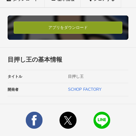
合計４つのモードで遊べます。スロットの練習にも最適！■遊
びかた【タイムアタックモードおよびサドンデスモード】

ランダムで2つのリールが停止し、ボーナス絵柄でリーチがか
かりますので

アプリをダウンロード
残りを目押しして揃えてください。【ハードタイムアタックモ
ードおよびハードサドンデスモード】

成立ラインおよび成立ボーナス絵柄が直前に表示しますので

全リール目押しして揃えてください。

目押し王の基本情報
*成立ラインおよび成立ボーナス絵柄以外での揃いは失敗になり
ます。ボーナス絵柄は「赤7」「青7」「BAR」の3つです。

目押し王
タイトル
4コマ以内は引き込みます。*仕様上の注意

失敗した際の停止位置を分かりやすくするため

SCHOP FACTORY
開発者
停止位置から4コマ以内に対象の絵柄がない場合は引き込みが
行われません。*Galaxy Nexusは「開発者向けオプション」-
&gt;「GPUレンダリングを使用」にチェックを入れるとリール
の速度が改善される場合がございます。-----

ツイッターにてアプリ情報を配信しております。

@schopfactory
