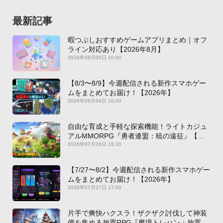
最新記事
暇つぶしおすすめゲームアプリまとめ｜オフ
ライン対応あり【2026年8月】
2026年08月05日 10:00
【8/3〜8/9】今週配信される新作スマホゲー
ムをまとめてお届け！【2026年】
2026年08月04日 16:00
自由な育成と手軽な探索機能！ライトカジュ
アルMMORPG『勇者連盟：暁の遠征』【最
新作PICKUP】
2026年07月28日 18:20
【7/27〜8/2】今週配信される新作スマホゲー
ムをまとめてお届け！【2026年】
2026年07月27日 17:00
片手で爽快ハクスラ！ザクザク討伐して神装
備を集める放置RPG『魔境トレハン：放置で