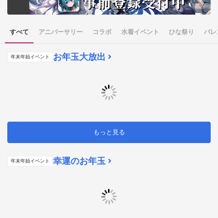
すべて
アニバーサリー
コラボ
水着イベント
ひな祭り
バレ
お年玉大放出
年末年始イベント
もっと見る
幸運のお年玉
年末年始イベント