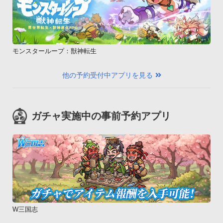
日本各地の有名な釣り場だけでなく、ハワイなど海外の釣り場
を楽しむことができるよ！

イベントも随時開催中！- 『てのひらファーム』でアバター農
ライフを楽しもう！

モンスターループ：獣神転生
日本各地を巡り、農場をデコって友だちに自慢しよう！

新機能続々登場！イベントも随時開催中！
他の予約受付中アプリを見る
ガチャ実施中の事前予約アプリ
W三国志