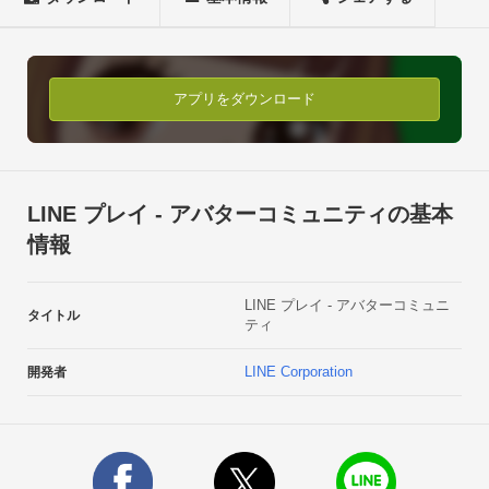
▼LINE プレイの新機能 

- 可愛いペット友だちの登場

LINE プレイにキュートなペットの友だちがやって来ました！

アプリをダウンロード
胸きゅんペットと一緒にいると、毎日とっても幸せ～

- LINE プレイをご愛顧いただいている皆さんのためのVIPサー
ビスがオープン！

LINE プレイ - アバターコミュニティの基本
毎日ログインすると貰える！出席ボーナスを集めると、VIPに
情報
なれます。VIPになると、専用ガチャなど、VIPにしか体験でき
ない秘密のミッションやアイテムがあなたを待っています。

LINE プレイ - アバターコミュニ
そのほかにもVIPのレベル別にリサイクルできるアイテムの最
タイトル
ティ
大個数の増加、最大アイテム保有数の増加、アニメーションガ
チャの常時割引、ギフトショップの1 + 1の特典をご提供！

LINE Corporation
開発者
▼LINE プレイの主な機能

- 自分そっくりのアバターを作成して遊ぼう！

アバター作成カメラで自分の顔を撮影するだけで、自分そっく