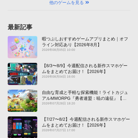
他のゲームを見る
最新記事
暇つぶしおすすめゲームアプリまとめ｜オフ
ライン対応あり【2026年8月】
2026年08月05日 10:00
【8/3〜8/9】今週配信される新作スマホゲー
ムをまとめてお届け！【2026年】
2026年08月04日 16:00
自由な育成と手軽な探索機能！ライトカジュ
アルMMORPG『勇者連盟：暁の遠征』【最
新作PICKUP】
2026年07月28日 18:20
【7/27〜8/2】今週配信される新作スマホゲー
ムをまとめてお届け！【2026年】
2026年07月27日 17:00