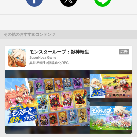
りのアバターが簡単に作れます。

男の子・女の子アバターだけでなく、動物アバターまで作れち
ゃう！

目・鼻・口・耳・しっぽなどを組合せて理想のアバターを作ろ
う！

その他のおすすめコンテンツ
- アバターが集まるスクエア（広場機能）

モンスターループ：獣神転生
広告
リアルタイムで他のアバターとトークしたり、クエストをお楽
SuperNova Game
異世界転生×獣魂進化RPG
しみください。

有名なスポットのスクエアが作られており、各スクエアごとに
特別なアイテムが準備されています。

スクエアで巨人化したり、小人化しても驚かないでくださいね
～

さらに楽しいイベントも盛りだくさん！

- アバター同士で1対1のチャット

アバターがでんぐり返しをしたり、笑ったり、気分を背景で表
したり（花びらひらひら、雷どーん）
