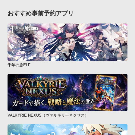
LINE プレイ独自のアクションスタンプを使って、会話をもっ
と楽しく！

おすすめ事前予約アプリ
- LINE プレイ公式アバター

人気のキャラクターや芸能人が公式アバターとしてLINE プレ
イに大集合！

アバターファッションをまねたり、カスタムルームに遊びに行
ったりして楽しもう～

毎月追加されるから、あなたの好きな有名人も公式アバターに
千年の旅ELF
登場するかも！？

- アバター＆マイルームのデコ機能

ファッションアイテム20,000種類以上＆ルームアイテム10,000
種類以上！

自分だけのオリジナルコーディネートを作成

VALKYRIE NEXUS（ヴァルキリーネクサス）
毎週200点以上追加されるアイテムであなた好みのアバターラ
イフを楽しもう～- 『つりとも』でアバター友だちと協力した
り競ったりして楽しもう！
