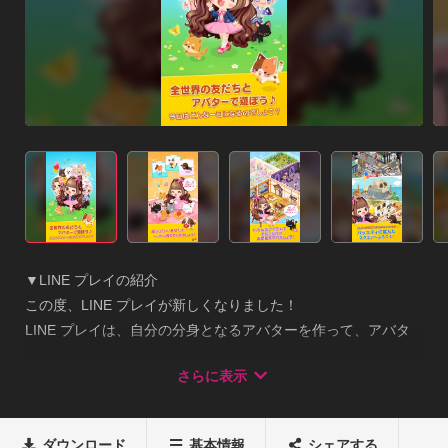
▼LINE プレイの紹介

この度、LINE プレイが新しくなりました！

LINE プレイは、自分の分身となるアバターを作って、アバタ
ー友だちとチャットをしたり、ゲームやダイアリー交換を楽し
さらに表示
むことができるアバターコミュニケーションアプリ。世界中に
いる3,000万人のユーザーと一緒に、新しくなったLINE プレイ
を楽しんでください！

ダウンロード
基本情報
シェアする