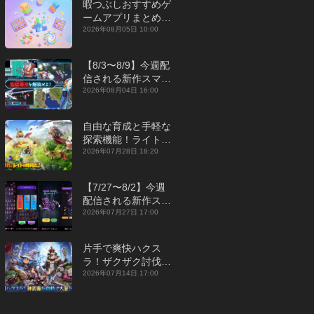
暇つぶしおすすめゲ
ームアプリまとめ｜
オフライン対応あり
2026年08月05日 10:00
【2026年8月】
【8/3〜8/9】今週配
信される新作スマホ
ゲームをまとめてお
2026年08月04日 16:00
届け！【2026年】
自由な育成と手軽な
探索機能！ライトカ
ジュアルMMORPG
2026年07月28日 18:20
『勇者連盟：暁の遠
征』【最新作PICKU
【7/27〜8/2】今週
P】
配信される新作スマ
ホゲームをまとめて
2026年07月27日 17:00
お届け！【2026
年】
片手で爽快ハクス
ラ！ザクザク討伐し
て神装備を集める放
2026年07月14日 17:00
置RPG『魔境トレハ
ン：放置で神装備』