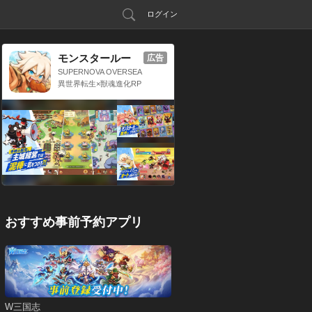
ログイン
モンスタールー
広告
プ：獣神転生
SUPERNOVA OVERSEA
S LIMITED
異世界転生×獣魂進化RP
G
おすすめ事前予約アプリ
W三国志