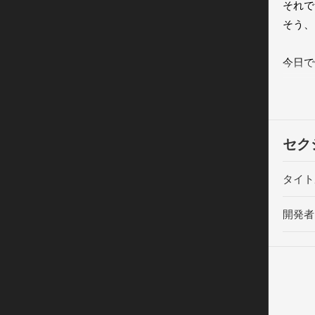
それで
そう、
今日で
あの嫌
おかげ
赤いハ
ホント
セク
ぶつか
タイト
それで
そう、
開発者
何度で
右に左
炎をと