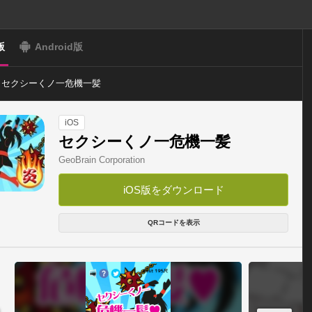
版
Android版
セクシーくノ一危機一髪
iOS
セクシーくノ一危機一髪
GeoBrain Corporation
iOS版をダウンロード
QRコードを表示