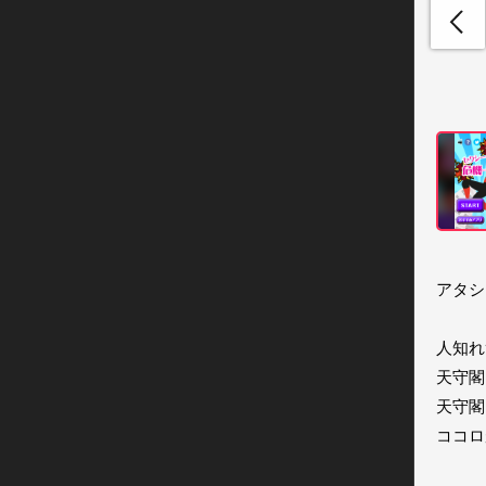
アタシ
人知れ
天守閣
天守閣
ココロ