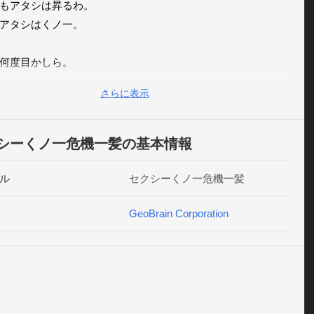
もアタシは昇るわ。

アタシはくノ一。

何度目かしら。

味な城主は城壁にハンマーを取り付けたの。

さらに表示
で、ますます攻城が難しくなったわ。

ンマーに黒いハンマー。

やっかいだわ。

シーくノ一危機一髪の基本情報
ると粉々に身が砕けるの。

ル
セクシーくノ一危機一髪
もアタシは昇るわ。

アタシはくノ一。

GeoBrain Corporation
も生き還るわ。

にハンマーをよけ続けて昇り続けるの。

もせば無敵モード。
