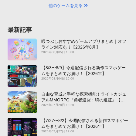
他のゲームを見る
最新記事
暇つぶしおすすめゲームアプリまとめ｜オフ
ライン対応あり【2026年8月】
2026年08月05日 10:00
【8/3〜8/9】今週配信される新作スマホゲー
ムをまとめてお届け！【2026年】
2026年08月04日 16:00
自由な育成と手軽な探索機能！ライトカジュ
アルMMORPG『勇者連盟：暁の遠征』【最
新作PICKUP】
2026年07月28日 18:20
【7/27〜8/2】今週配信される新作スマホゲー
ムをまとめてお届け！【2026年】
2026年07月27日 17:00