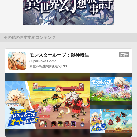
い見やすく加工しています。 

※歴史上の人物本人であることをを必ずしも保証するものでは
ありません。 

------------------------------------------------------------------------
その他のおすすめコンテンツ
モンスターループ：獣神転生
広告
SuperNova Game
異世界転生×獣魂進化RPG