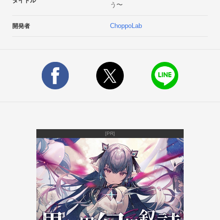
タイトル
う〜
〜〜〜 こんな人におすすめ 〜〜〜

・とにかく戦国武将が大好きなあなた！

ChoppoLab
開発者
・大河ドラマなど歴史が大好きな人！

・歴史が苦手だけど好きになりたい受験生のみなさん！

・脳トレで脳みそに刺激を与えたいあなた！

・ちょっとした時間に遊びたい忙しいビジネスマン！

・暇つぶしの無料ゲームについついハマっちゃう全国の女子高
生諸君！

・まだ社会の教科書で習っていない人物を学びたいオマセな小
学生諸君！

〜〜〜〜〜〜〜〜〜〜〜〜〜〜〜〜

[PR]
[本アプリについて] 

------------------------------------------------------------------------ 

※本アプリの文章はWikipedia 2014年 6月1日版より改変再構成
してあります。 

※本アプリの文章も同様のライセンス(GFDL/CC BY-SA ライセ
ンス)と致します。 

※本アプリの画像はパブリックドメインのものを画像補正を行