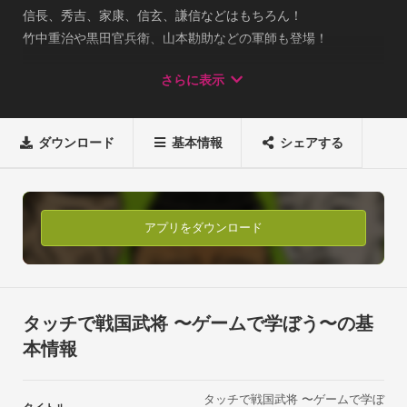
信長、秀吉、家康、信玄、謙信などはもちろん！ 

竹中重治や黒田官兵衛、山本勘助などの軍師も登場！ 

歴史ドラマ等で悪役で出てくる武将なども多数収録！ 

さらに表示
100人の武将を収録してあります！ 

ゲームをクリアすると「戦国武将図鑑」に人物が登録されま
す！ 日本には古来より顔相というものがあります。 

ダウンロード
基本情報
シェアする
顔相にはその人の本質や今の状況が、如実に表れるといいま
す。 

あの武将はどんな顔をしているでしょうか？ 戦国武将もいろい
ろです！ 

アプリをダウンロード
・謀略に長けた武将！ 

・戦力の不利を逆転させる優秀な軍師！ 

・ビビリでここぞって時に裏切る武将！ 

・仁に生き、友の為に命を落とす武将！ 「関ヶ原の戦い」「大
タッチで戦国武将 〜ゲームで学ぼう〜の基
阪の陣」「桶狭間の戦い」 

本情報
そして戦国史上最大の死傷者を出した 

「川中島の戦い」など戦の逸話も多数収録してあります！ さ
タッチで戦国武将 〜ゲームで学ぼ
あ、100人の戦国武将の人生をのぞいてみましょう！！！ 
