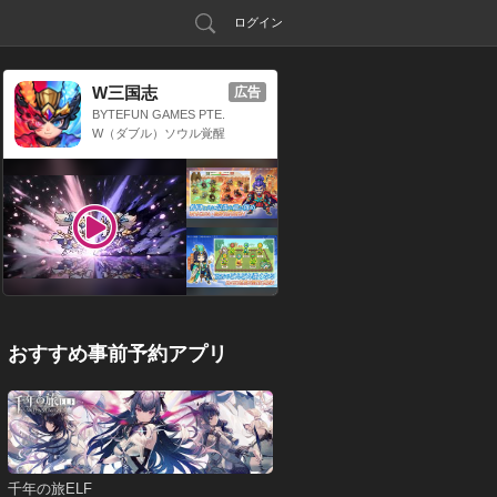
ログイン
W三国志
広告
BYTEFUN GAMES PTE.
LTD.
W（ダブル）ソウル覚醒
x 三国放置系RPG
おすすめ事前予約アプリ
千年の旅ELF