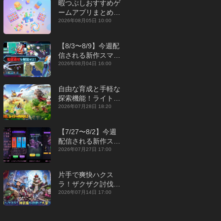
暇つぶしおすすめゲ
ームアプリまとめ｜
オフライン対応あり
2026年08月05日 10:00
【2026年8月】
【8/3〜8/9】今週配
信される新作スマホ
ゲームをまとめてお
2026年08月04日 16:00
届け！【2026年】
自由な育成と手軽な
探索機能！ライトカ
ジュアルMMORPG
2026年07月28日 18:20
『勇者連盟：暁の遠
征』【最新作PICKU
【7/27〜8/2】今週
P】
配信される新作スマ
ホゲームをまとめて
2026年07月27日 17:00
お届け！【2026
年】
片手で爽快ハクス
ラ！ザクザク討伐し
て神装備を集める放
2026年07月14日 17:00
置RPG『魔境トレハ
ン：放置で神装備』