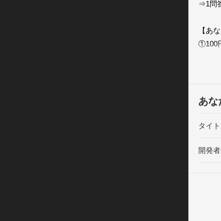
⇒1問
【あな
①100円
⇒ボー
③100
⇒軽自
④100
あな
⇒都内
                  
タイト
何億円
開発者
のか?

合コン
のあな
ら、開