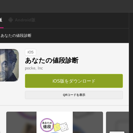
版
Android版
あなたの値段診断
iOS
あなたの値段診断
pocke, Inc
iOS版をダウンロード
QRコードを表示