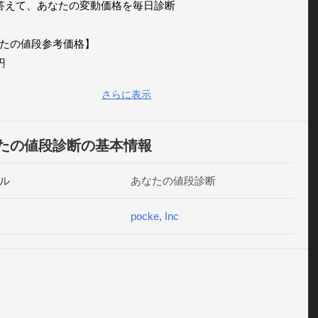
答えて、あなたの変動価格を毎日診断

たの値段参考価格】



ルペン、電池、う●い棒10本分

さらに表示
0000円(百万円)

動車、給料三カ月分の結婚指輪

000000円(一億円)

たの値段診断の基本情報
一等地で億ション、液晶テレビ670台分

……and more

ル
あなたの値段診断
か、何万円か、はたまた小銭で買えるくらいのモノの値段な
pocke, Inc
や飲み会のネタとしてはもちろん、ちょっと、落ち込み気味
たも高値がつけば元気が出ること間違いなし!!低値がついた
き直りましょう!
