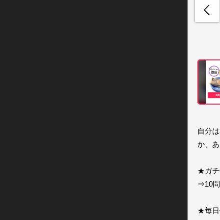
自分は
か、あ
★ガチ
⇒10
★毎日