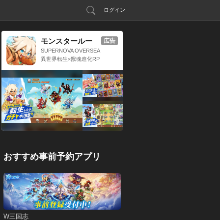
ログイン
モンスタールー
広告
プ：獣神転生
SUPERNOVA OVERSEA
S LIMITED
異世界転生×獣魂進化RP
G
おすすめ事前予約アプリ
W三国志