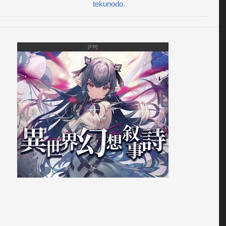
tekunodo.
れてきたら、得点を稼いで、世界一の隕石破壊屋となるべ
ンキング入りにチャレンジしましょう。

ミスが少なく破壊できれば高得点になります。

[PR]
的に８０年代を意識したレトロなグラフィック＆サウンド。

びに癖になります。

音の音量が０になっていると効果音が鳴らなくなりますので
ください。

示がない有料版「Meteor Destoryer Ad-Free」も公開中で
表示されない分、隕石が落下してくるのが若干見えやすくな
。

--------------------------------------
