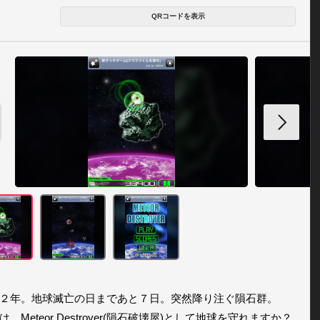
QRコードを表示
２年。地球滅亡の日まであと７日。突然降り注ぐ隕石群。

、Meteor Destroyer(隕石破壊屋)として地球を守れますか？
