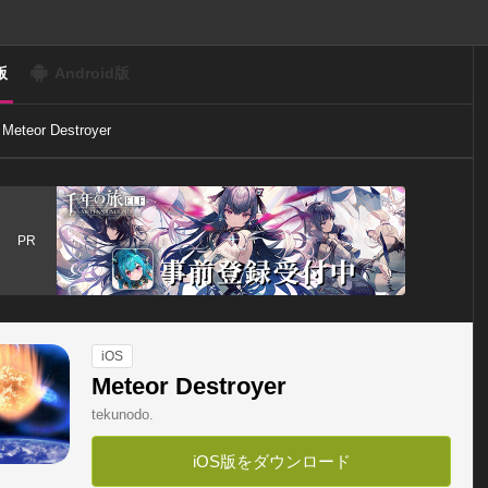
版
Android版
Meteor Destroyer
PR
iOS
Meteor Destroyer
tekunodo.
iOS版をダウンロード