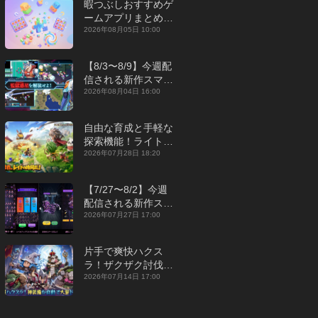
暇つぶしおすすめゲ
ームアプリまとめ｜
オフライン対応あり
2026年08月05日 10:00
【2026年8月】
【8/3〜8/9】今週配
信される新作スマホ
ゲームをまとめてお
2026年08月04日 16:00
届け！【2026年】
自由な育成と手軽な
探索機能！ライトカ
ジュアルMMORPG
2026年07月28日 18:20
『勇者連盟：暁の遠
征』【最新作PICKU
【7/27〜8/2】今週
P】
配信される新作スマ
ホゲームをまとめて
2026年07月27日 17:00
お届け！【2026
年】
片手で爽快ハクス
ラ！ザクザク討伐し
て神装備を集める放
2026年07月14日 17:00
置RPG『魔境トレハ
ン：放置で神装備』