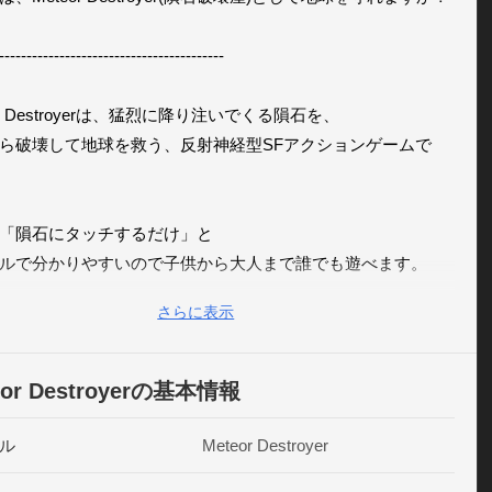
-----------------------------------------

or Destroyerは、猛烈に降り注いでくる隕石を、

ら破壊して地球を救う、反射神経型SFアクションゲームで
「隕石にタッチするだけ」と

ルで分かりやすいので子供から大人まで誰でも遊べます。

さらに表示
、ひたすら隕石を壊してください。

ストレスをも吹っ飛ぶ、気持ち良さです。

eor Destroyerの基本情報
慣れたら、ステージ全クリアを目指してみましょう。

亡までは残り７日間です。ステージごとに隕石の数とスピー
ル
Meteor Destroyer
して反射神経、周辺視野力が要求されます。
