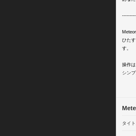
---------
Mete
ひたす
す。

操作は
シンプ
まずは
日頃の
Met
操作に
地球滅
タイト
ドが増