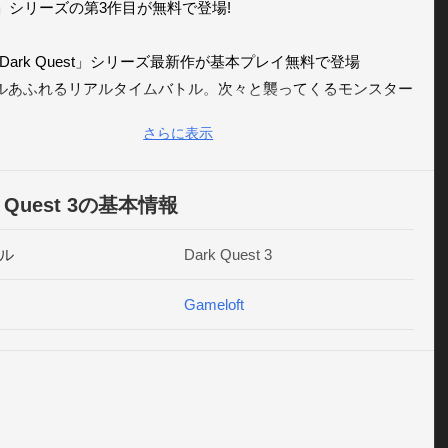
st」シリーズの第3作目が無料で登場!

Dark Quest」シリーズ最新作が基本プレイ無料で登場

リルあふれるリアルタイムバトル。次々と襲ってくるモンスター
なぎ倒してアリーナを制覇しろ!

さらに表示
りこみ必至!16のアリーナと4種類の難易度が闘争本能を刺激す
きなアリーナに戻って自己ベスト更新を狙うもよし、デイリーチ
k Quest 3の基本情報
ジに挑んで報酬を狙うもよし

ル
Dark Quest 3
オプションを駆使して鮮やかに戦歴を刻め

ォーロード、スカウト、シャーマン、メイジといった4クラスに
Gameloft
シリーズ初となる性別選択が可能。

イテム数は1,000超!じっくり時間をかけて全アンロックを目指す
手っ取り早く購入するのも自分次第。自分にあったゲームプ
栄光の座をつかめ!

アリーナを制覇してレベルアップし、熾烈さを増すバトルに役立