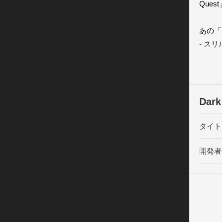
Que
あの「
- ス
たちを
- や
る!

- 好
Dar
ャレン
タイト
豊富な
- ウ
開発者
加え、
- ア
のも、
レイで
- 各