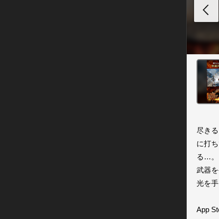
尽きる
に打ち
る…。

武器を
光を手
App