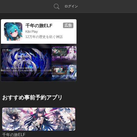
ログイン
千年の旅ELF
広告
Kibi Play
12万年の歴史を紡ぐ神話
RPG
おすすめ事前予約アプリ
千年の旅ELF