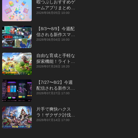
暇つぶしおすすめゲ
ームアプリまとめ｜
オフライン対応あり
2026年08月05日 10:00
【2026年8月】
【8/3〜8/9】今週配
信される新作スマホ
ゲームをまとめてお
2026年08月04日 16:00
届け！【2026年】
自由な育成と手軽な
探索機能！ライトカ
ジュアルMMORPG
2026年07月28日 18:20
『勇者連盟：暁の遠
征』【最新作PICKU
【7/27〜8/2】今週
P】
配信される新作スマ
ホゲームをまとめて
2026年07月27日 17:00
お届け！【2026
年】
片手で爽快ハクス
ラ！ザクザク討伐し
て神装備を集める放
2026年07月14日 17:00
置RPG『魔境トレハ
ン：放置で神装備』