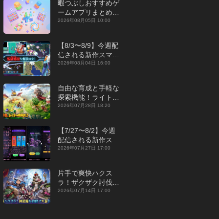
暇つぶしおすすめゲ
ームアプリまとめ｜
オフライン対応あり
2026年08月05日 10:00
【2026年8月】
【8/3〜8/9】今週配
信される新作スマホ
ゲームをまとめてお
2026年08月04日 16:00
届け！【2026年】
自由な育成と手軽な
探索機能！ライトカ
ジュアルMMORPG
2026年07月28日 18:20
『勇者連盟：暁の遠
征』【最新作PICKU
【7/27〜8/2】今週
P】
配信される新作スマ
ホゲームをまとめて
2026年07月27日 17:00
お届け！【2026
年】
片手で爽快ハクス
ラ！ザクザク討伐し
て神装備を集める放
2026年07月14日 17:00
置RPG『魔境トレハ
ン：放置で神装備』