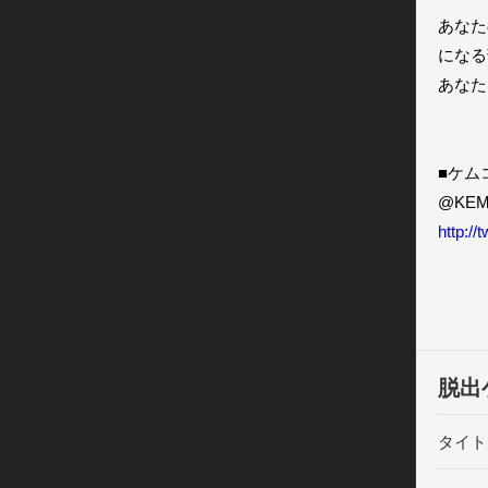
あなた
になる
あなた
■ケム
http:/
=====
http:/
脱出
セール
=====
タイト