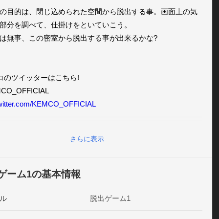
の目的は、閉じ込められた空間から脱出する事。画面上の気
部分を調べて、仕掛けをといていこう。

は無事、この密室から脱出する事が出来るかな?

コのツイッターはこちら!

/twitter.com/KEMCO_OFFICIAL
さらに表示
===============================

/www.facebook.com/kemco.japan
ゲーム1の基本情報
情報は「いいね!」を押してGET!

===============================
ル
脱出ゲーム1