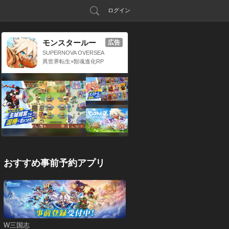
ログイン
モンスタールー
広告
プ：獣神転生
SUPERNOVA OVERSEA
S LIMITED
異世界転生×獣魂進化RP
G
おすすめ事前予約アプリ
W三国志